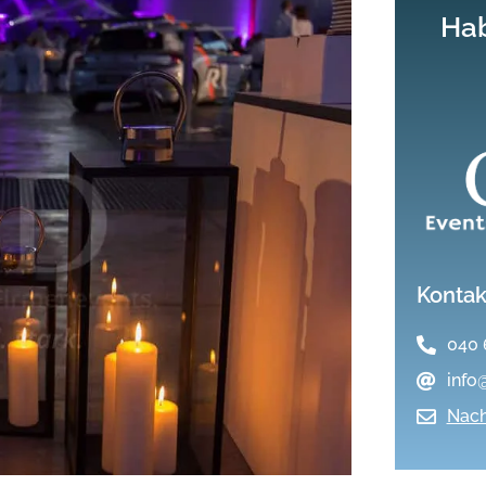
Hab
Kontak
040 
info
Nach