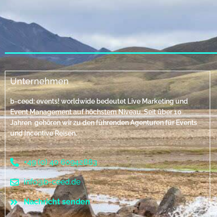
Unternehmen
b-ceed: events! worldwide bedeutet Live Marketing und
Event Management auf höchstem Niveau. Seit über 10
Jahren gehören wir zu den führenden Agenturen für Events
und Incentive Reisen.
+49 (0) 40 60942883
info@b-ceed.de
Nachricht senden