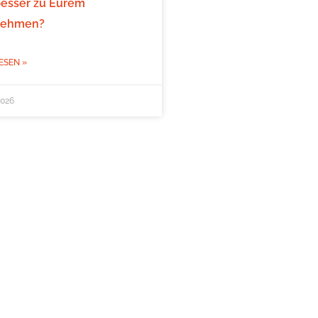
besser zu Eurem
nehmen?
ESEN »
2026