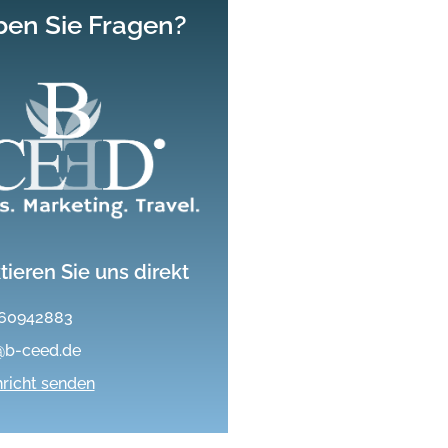
en Sie
Fragen?
tieren Sie uns direkt
60942883
@b-ceed.de
richt senden