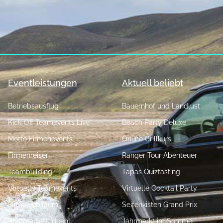
Eventleistungen
Aktuell beliebt
Betriebsausflug
Bauernhof und Landlust
Kick-Off Teamevents Live
Beach Party Deluxe
Motto Firmenevents
Online Grillkurs
Firmenreisen
Ranger Tour Abenteuer
Teambuilding
Tapas Quiztasting
Virtuelle Teamevents
Virtuelle Cocktail Party
Firmenjubiläum
Seifenkisten Grand Prix
Sommerfest Ideen
Jahrmarkt im Sommer