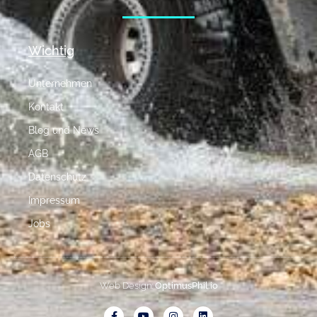
Wichtig
Unternehmen
Kontakt
Blog und News
AGB
Datenschutz
Impressum
Jobs
Web Design:
OptimusPhil.io