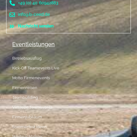
+49 (0) 40 60942883
info@b-ceed.de
Nachricht senden
Eventleistungen
Betriebsausflug
Kick-Off Teamevents Live
Motto Firmenevents
Firmenreisen
Teambuilding
Virtuelle Teamevents
Firmenjubiläum
Sommerfest Ideen
Weihnachtsfeier