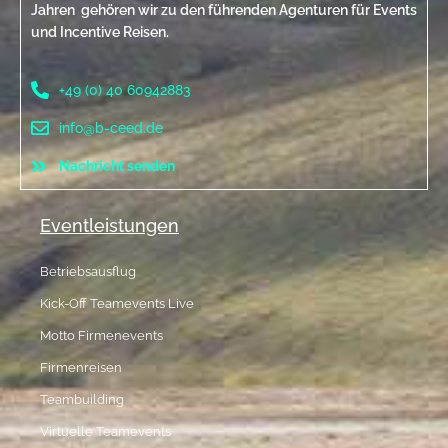
Jahren gehören wir zu den führenden Agenturen für Events
und Incentive Reisen.
+49 (0) 40 60942883
info@b-ceed.de
Nachricht senden
Eventleistungen
Betriebsausflug
Kick-Off Teamevents Live
Motto Firmenevents
Firmenreisen
Teambuilding
Virtuelle Teamevents