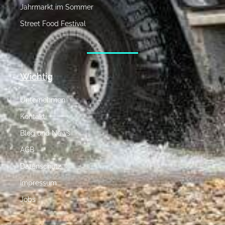
Jahrmarkt im Sommer
Street Food Festival
Wichtig
Unternehmen
Kontakt
Blog und News
AGB
Datenschutz
Impressum
Jobs