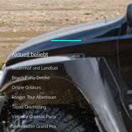
Firmenjubiläum
Sommerfest Ideen
Weihnachtsfeier
Aktuell beliebt
Bauernhof und Landlust
Beach Party Deluxe
Online Grillkurs
Ranger Tour Abenteuer
Tapas Quiztasting
Virtuelle Cocktail Party
Seifenkisten Grand Prix