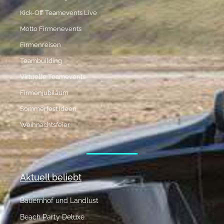
Kick-Off Teamevents Live
Motto Firmenevents
Firmenreisen
Teambuilding
Virtuelle Teamevents
Firmenjubiläum
Sommerfest Ideen
Weihnachtsfeier
Aktuell beliebt
Bauernhof und Landlust
Beach Party Deluxe