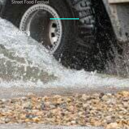
Street Food Festival
Wichtig
Unternehmen
Kontakt
Blog und News
AGB
Datenschutz
Impressum
Jobs
Web Design:
OptimusPhil.io