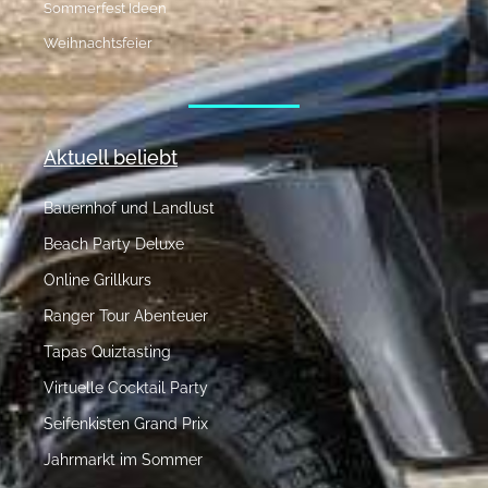
Sommerfest Ideen
Weihnachtsfeier
Aktuell beliebt
Bauernhof und Landlust
Beach Party Deluxe
Online Grillkurs
Ranger Tour Abenteuer
Tapas Quiztasting
Virtuelle Cocktail Party
Seifenkisten Grand Prix
Jahrmarkt im Sommer