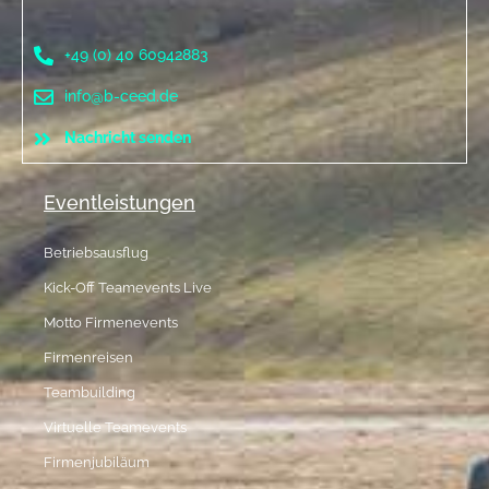
+49 (0) 40 60942883
info@b-ceed.de
Nachricht senden
Eventleistungen
Betriebsausflug
Kick-Off Teamevents Live
Motto Firmenevents
Firmenreisen
Teambuilding
Virtuelle Teamevents
Firmenjubiläum