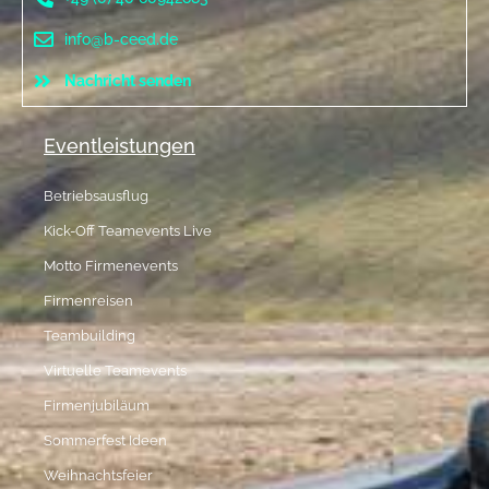
info@b-ceed.de
Nachricht senden
Eventleistungen
Betriebsausflug
Kick-Off Teamevents Live
Motto Firmenevents
Firmenreisen
Teambuilding
Virtuelle Teamevents
Firmenjubiläum
Sommerfest Ideen
Weihnachtsfeier