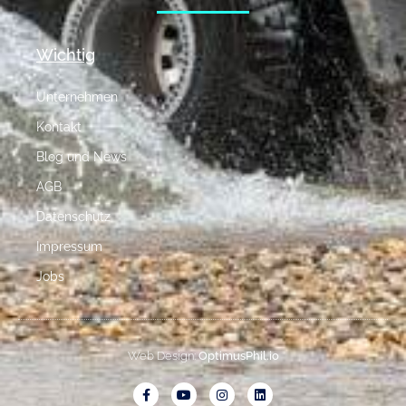
Wichtig
Unternehmen
Kontakt
Blog und News
AGB
Datenschutz
Impressum
Jobs
Web Design:
OptimusPhil.io