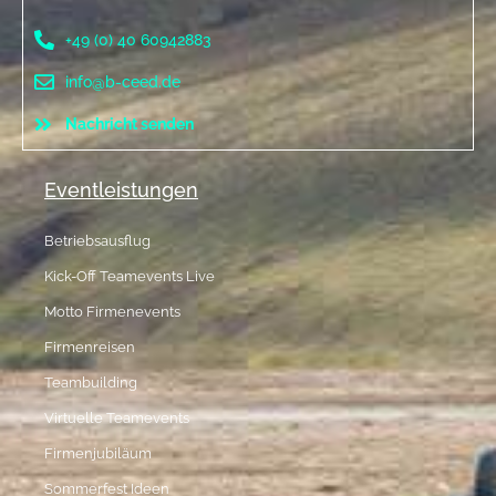
+49 (0) 40 60942883
info@b-ceed.de
Nachricht senden
Eventleistungen
Betriebsausflug
Kick-Off Teamevents Live
Motto Firmenevents
Firmenreisen
Teambuilding
Virtuelle Teamevents
Firmenjubiläum
Sommerfest Ideen