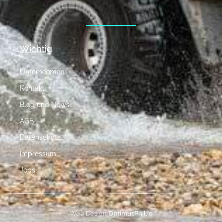
Wichtig
Unternehmen
Kontakt
Blog und News
AGB
Datenschutz
Impressum
Jobs
Web Design:
OptimusPhil.io