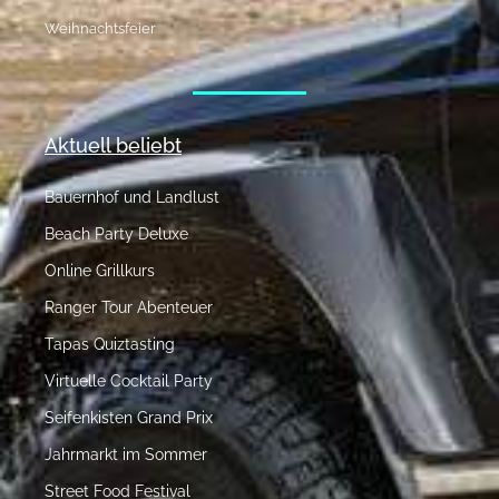
Weihnachtsfeier
Aktuell beliebt
Bauernhof und Landlust
Beach Party Deluxe
Online Grillkurs
Ranger Tour Abenteuer
Tapas Quiztasting
Virtuelle Cocktail Party
Seifenkisten Grand Prix
Jahrmarkt im Sommer
Street Food Festival