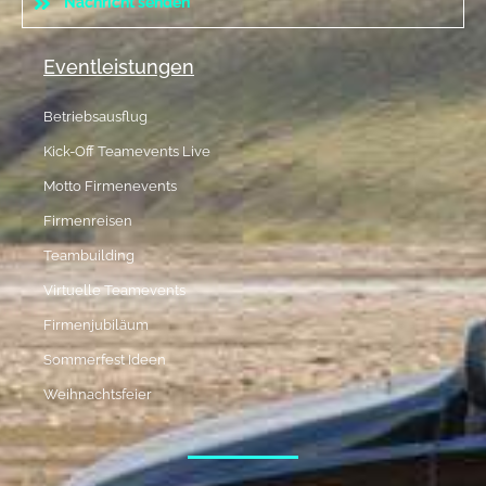
Nachricht senden
Eventleistungen
Betriebsausflug
Kick-Off Teamevents Live
Motto Firmenevents
Firmenreisen
Teambuilding
Virtuelle Teamevents
Firmenjubiläum
Sommerfest Ideen
Weihnachtsfeier