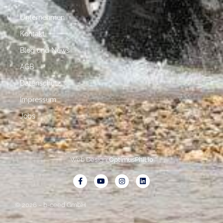
Unternehmen
Kontakt
Blog und News
AGB
Datenschutz
Impressum
Jobs
Web Design:
OptimusPhil.io
© 2026 – b-ceed GmbH