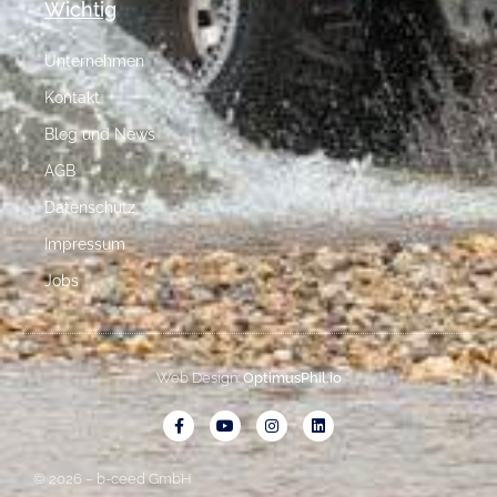
Wichtig
Unternehmen
Kontakt
Blog und News
AGB
Datenschutz
Impressum
Jobs
Web Design:
OptimusPhil.io
© 2026 – b-ceed GmbH