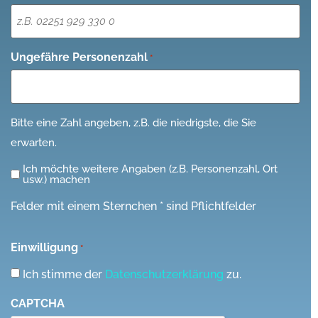
Ungefähre Personenzahl
*
Bitte eine Zahl angeben, z.B. die niedrigste, die Sie
erwarten.
Ich möchte weitere Angaben (z.B. Personenzahl, Ort
Ich
usw.) machen
möchte
Felder mit einem Sternchen * sind Pflichtfelder
weitere
Angaben
Einwilligung
*
(z.B.
Personenzahl,
Ich stimme der
Datenschutzerklärung
zu.
Ort
CAPTCHA
usw.)