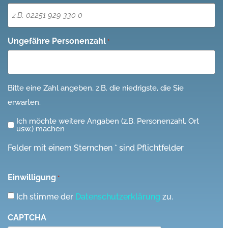
Ungefähre Personenzahl
*
Bitte eine Zahl angeben, z.B. die niedrigste, die Sie
erwarten.
Ich möchte weitere Angaben (z.B. Personenzahl, Ort
Ich
usw.) machen
möchte
Felder mit einem Sternchen * sind Pflichtfelder
weitere
Angaben
Einwilligung
*
(z.B.
Personenzahl,
Ich stimme der
Datenschutzerklärung
zu.
Ort
CAPTCHA
usw.)