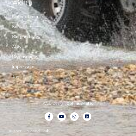
Wichtig
Unternehmen
Kontakt
Blog und News
AGB
Datenschutz
Impressum
Jobs
Web Design:
OptimusPhil.io
© 2026 – b-ceed GmbH