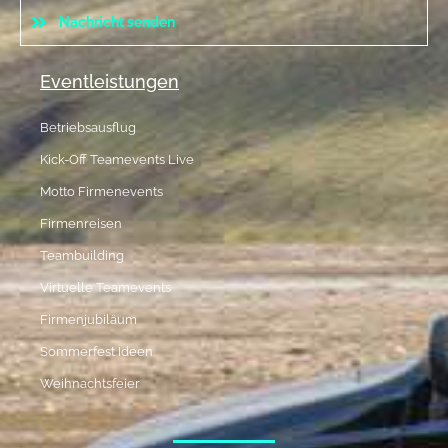
Nachricht senden
Eventleistungen
Betriebsausflug
Kick-Off Teamevents Live
Motto Firmenevents
Firmenreisen
Teambuilding
Virtuelle Teamevents
Firmenjubiläum
Sommerfest Ideen
Weihnachtsfeier