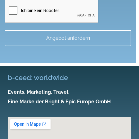
machen
b-ceed: worldwide
Events. Marketing. Travel.
Eine Marke der Bright & Epic Europe GmbH