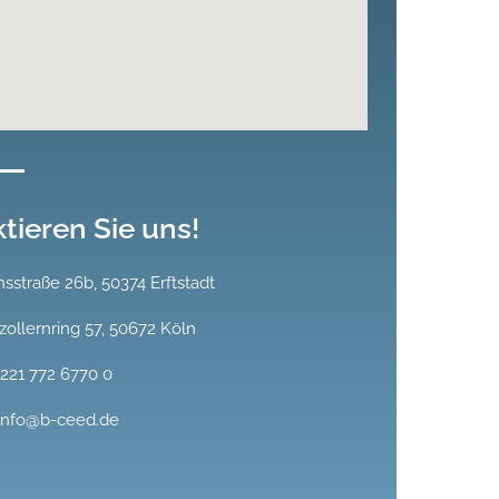
tieren Sie uns!
sstraße 26b, 50374 Erftstadt
ollernring 57, 50672 Köln
 221 772 6770 0
 info@b-ceed.de