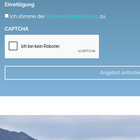
Einwilligung
*
(z.B.
Personenzahl,
Ich stimme der
Datenschutzerklärung
zu.
Ort
CAPTCHA
usw.)
machen