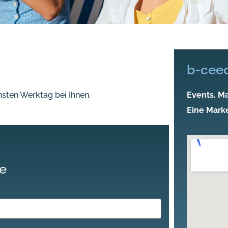
b-cee
sten Werktag bei Ihnen.
Events. Ma
Eine Mark
ge