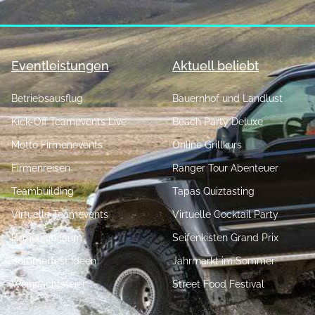
Eventleistungen
Aktuell beliebt
Betriebsausflug
Bauernhof und Landlust
Kick-Off Teamevents Live
Beach Party Deluxe
Motto Firmenevents
Online Grillkurs
Firmenreisen
Ranger Tour Abenteuer
Teambuilding
Tapas Quiztasting
Virtuelle Teamevents
Virtuelle Cocktail Party
Firmenjubiläum
Seifenkisten Grand Prix
Sommerfest Ideen
Jahrmarkt im Sommer
Weihnachtsfeier
Street Food Festival