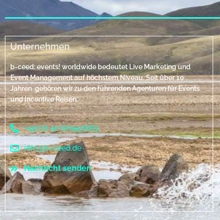
Unternehmen
b-ceed: events! worldwide bedeutet Live Marketing und
Event Management auf höchstem Niveau. Seit über 10
Jahren gehören wir zu den führenden Agenturen für Events
und Incentive Reisen.
+49 (0) 40 60942883
info@b-ceed.de
Nachricht senden