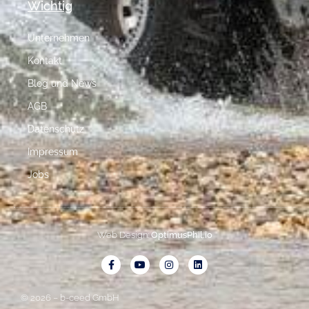
Wichtig
Unternehmen
Kontakt
Blog und News
AGB
Datenschutz
Impressum
Jobs
Web Design:
OptimusPhil.io
© 2026 – b-ceed GmbH