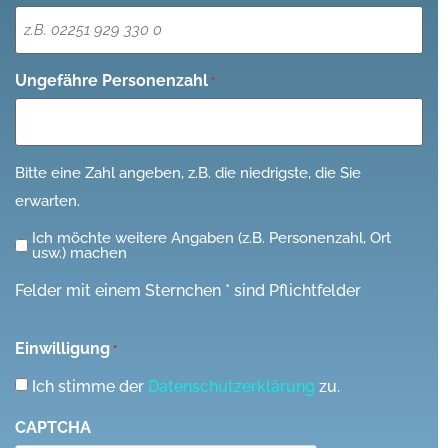
Ungefähre Personenzahl
*
Bitte eine Zahl angeben, z.B. die niedrigste, die Sie
erwarten.
Ich möchte weitere Angaben (z.B. Personenzahl, Ort
Ich
usw.) machen
möchte
Felder mit einem Sternchen * sind Pflichtfelder
weitere
Angaben
Einwilligung
*
(z.B.
Personenzahl,
Ich stimme der
Datenschutzerklärung
zu.
Ort
CAPTCHA
usw.)