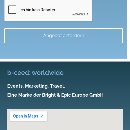
machen
b-ceed: worldwide
Events. Marketing. Travel.
Eine Marke der Bright & Epic Europe GmbH