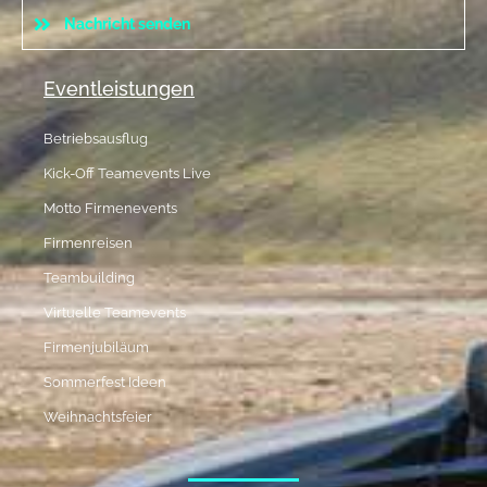
Nachricht senden
Eventleistungen
Betriebsausflug
Kick-Off Teamevents Live
Motto Firmenevents
Firmenreisen
Teambuilding
Virtuelle Teamevents
Firmenjubiläum
Sommerfest Ideen
Weihnachtsfeier