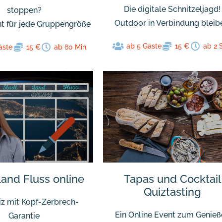
Die digitale Schnitzeljagd!
stoppen?
Outdoor in Verbindung bleib
nt für jede Gruppengröße
ab 5 Gäste
15 €
ab 2 
äste
15 €
ab 60 Min.
Land Fluss online
Tapas und Cocktail
Quiztasting
iz mit Kopf-Zerbrech-
Ein Online Event zum Genieß
Garantie