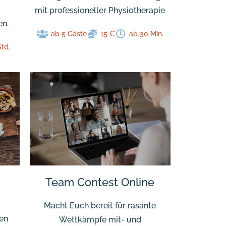
mit professioneller Physiotherapie
en.
ab 5 Gäste
15 €
ab 30 Min.
Std.
Team Contest Online
Macht Euch bereit für rasante
en
Wettkämpfe mit- und