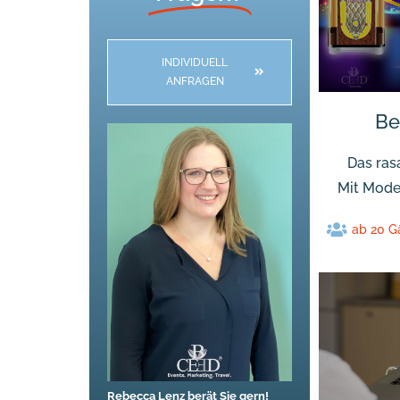
INDIVIDUELL
ANFRAGEN
Be
Das ras
Mit Mode
ab 20 G
Rebecca Lenz berät Sie gern!