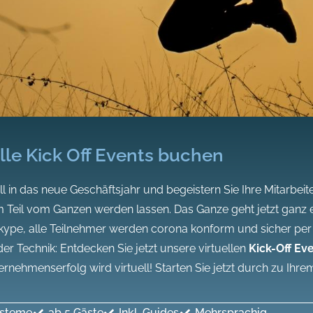
lle Kick Off Events buchen
ll in das neue Geschäftsjahr und begeistern Sie Ihre Mitarbeiter
Teil vom Ganzen werden lassen. Das Ganze geht jetzt ganz ei
pe, alle Teilnehmer werden corona konform und sicher per 
er Technik: Entdecken Sie jetzt unsere virtuellen
Kick-Off Ev
rnehmenserfolg wird virtuell! Starten Sie jetzt durch zu Ihrem
ysteme
ab 5 Gäste
Inkl. Guides
Mehrsprachig