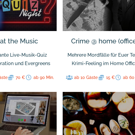
at the Music
Crime @ home (offic
ante Live-Musik-Quiz
Mehrere Mordfälle für Euer T
ration und Evergreens
Krimi-Feeling im Home Offi
äste
70 €
ab 90 Min.
ab 10 Gäste
15 €
ab 60