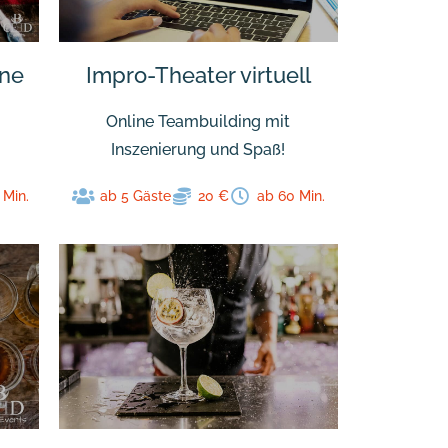
ine
Impro-Theater virtuell
Online Teambuilding mit
Inszenierung und Spaß!
 Min.
ab 5 Gäste
20 €
ab 60 Min.