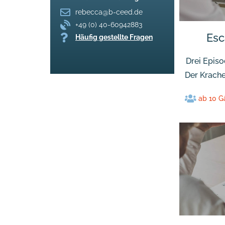
rebecca@b-ceed.de
+49 (0) 40-60942883
Esc
Häufig gestellte Fragen
Drei Episo
Der Krache
ab 10 G