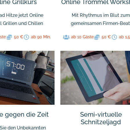
ine Grillkurs
Online Trommel Work
ad Hitze jetzt Online
Mit Rhythmus im Blut zu
l Grillen und Chillen
gemeinsamen Firmen-Beat
ste
50 €
ab 90 Min.
ab 10 Gäste
50 €
ab 1,5
 gegen die Zeit
Semi-virtuelle
Schnitzeljagd
Sie den Unbekannten