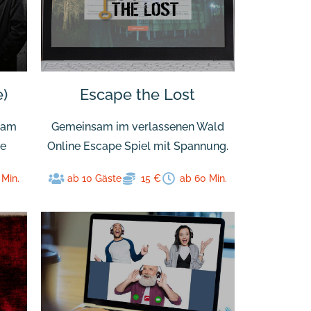
e)
Escape the Lost
eam
Gemeinsam im verlassenen Wald
ce
Online Escape Spiel mit Spannung.
 Min.
ab 10 Gäste
15 €
ab 60 Min.