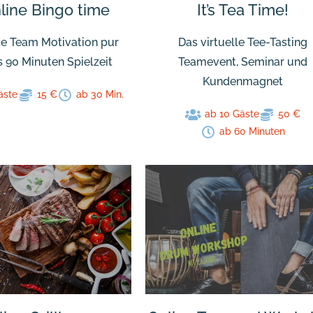
nline Bingo time
It’s Tea Time!
e Team Motivation pur
Das virtuelle Tee-Tasting
s 90 Minuten Spielzeit
Teamevent, Seminar und
Kundenmagnet
äste
15 €
ab 30 Min.
ab 10 Gäste
50 €
ab 60 Minuten