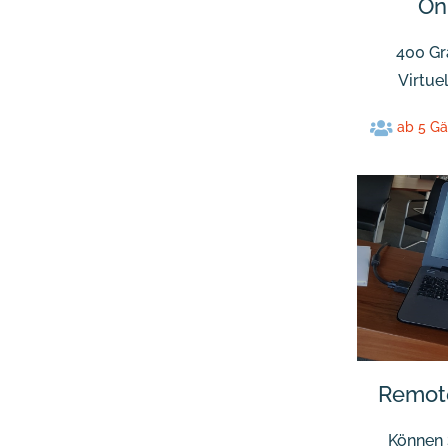
Onl
400 Gr
Virtuel
ab 5 Gä
Remote
Können 