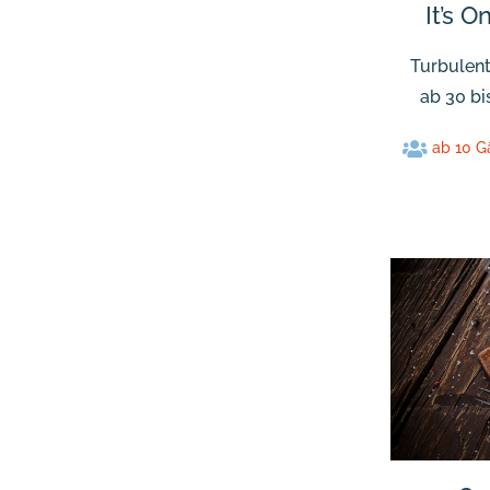
It’s O
Turbulent
ab 30 bi
ab 10 G