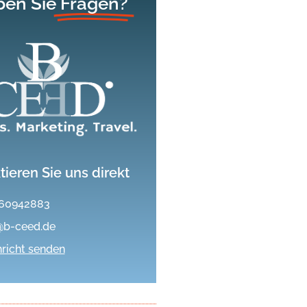
en Sie
Fragen?
tieren Sie uns direkt
60942883
@b-ceed.de
richt senden