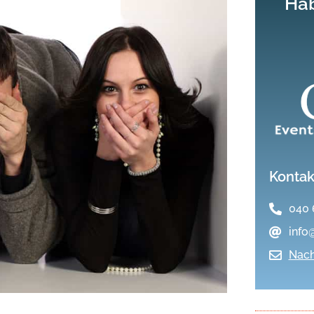
Hab
Kontak
040 
info
Nach