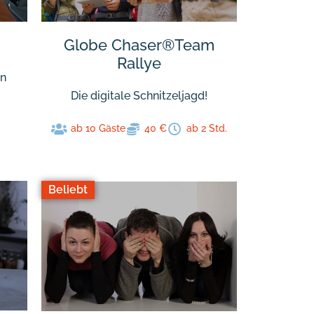
Globe Chaser®Team
Rallye
en
Die digitale Schnitzeljagd!
ab 10 Gäste
40 €
ab 2 Std.
Beliebt