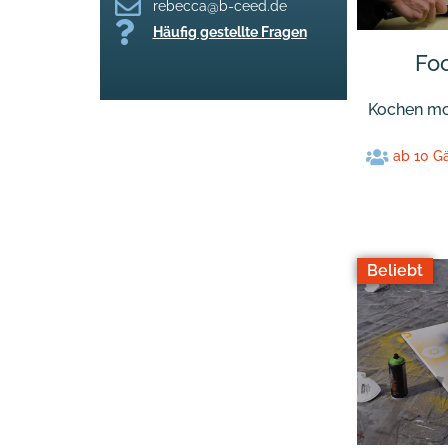
rebecca@b-ceed.de
Häufig gestellte Fragen
Fo
Kochen mo
ab 10 G
Beliebt