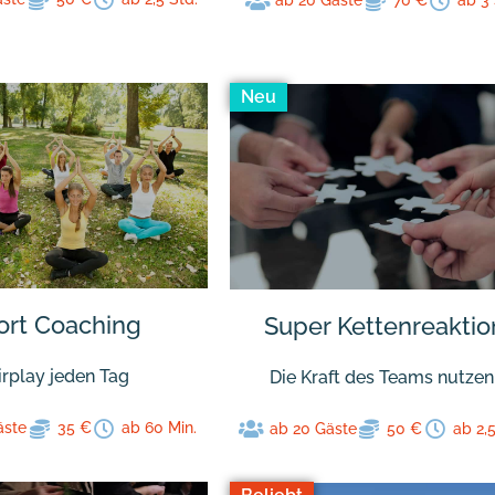
ab 20 Gäste
70 €
ab 3 
Neu
ort Coaching
Super Kettenreaktio
irplay jeden Tag
Die Kraft des Teams nutzen
äste
35 €
ab 60 Min.
ab 20 Gäste
50 €
ab 2,5