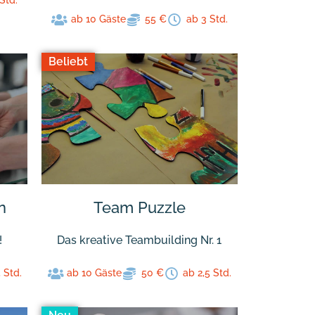
Std.
ab 10 Gäste
55 €
ab 3 Std.
Beliebt
n
Team Puzzle
!
Das kreative Teambuilding Nr. 1
 Std.
ab 10 Gäste
50 €
ab 2,5 Std.