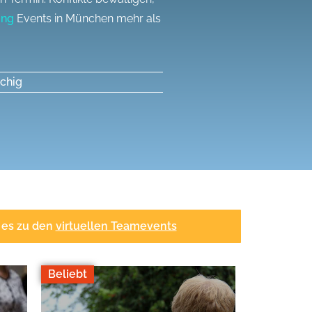
ing
Events in München mehr als
chig
t es zu den
virtuellen Teamevents
Beliebt