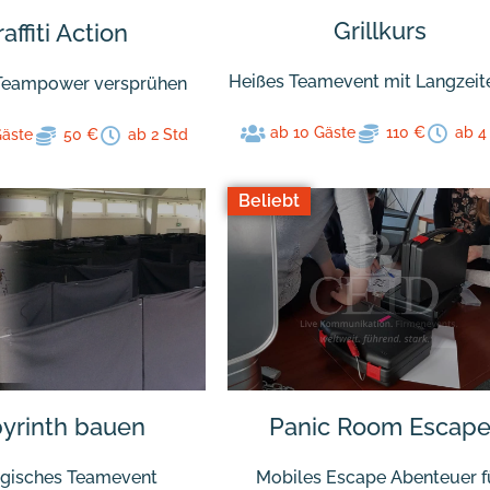
Grillkurs
affiti Action
Heißes Teamevent mit Langzeite
 Teampower versprühen
ab 10 Gäste
110 €
ab 4
Gäste
50 €
ab 2 Std
Beliebt
Panic Room Escap
yrinth bauen
Mobiles Escape Abenteuer f
egisches Teamevent