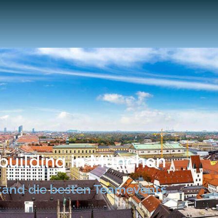
uilding in München
tand die besten Teamevents