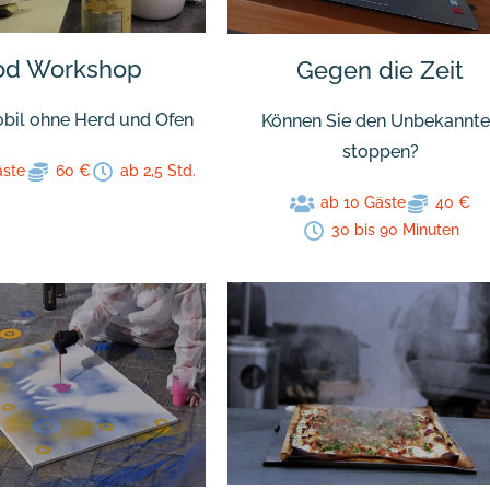
od Workshop
Gegen die Zeit
bil ohne Herd und Ofen
Können Sie den Unbekannt
stoppen?
äste
60 €
ab 2,5 Std.
ab 10 Gäste
40 €
30 bis 90 Minuten