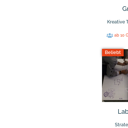
Gr
Kreative
ab 10 
Beliebt
Lab
Strat