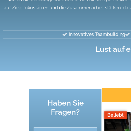
auf Ziele fokussieren und die Zusammenarbeit stärken: das
Innovatives Teambuilding
Lust auf e
Haben Sie
Fragen?
Beliebt