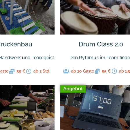
Drum Class 2.0
rückenbau
Den Rythmus im Team find
, Handwerk und Teamgeist
ab 20 Gäste
55 €
ab 1,5
Gäste
55 €
ab 2 Std.
Angebot