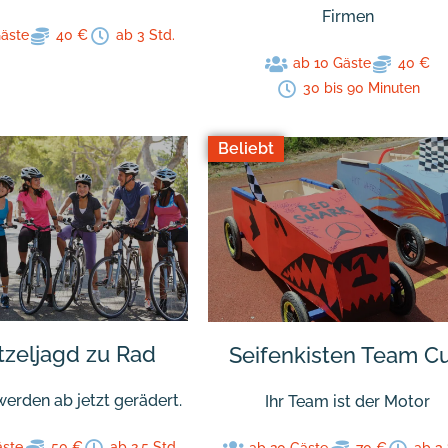
Firmen
Gäste
40 €
ab 3 Std.
ab 10 Gäste
40 €
30 bis 90 Minuten
Beliebt
tzeljagd zu Rad
Seifenkisten Team C
erden ab jetzt gerädert.
Ihr Team ist der Motor
äste
50 €
ab 2,5 Std.