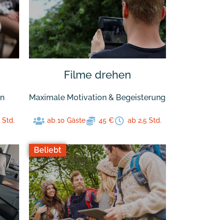
Filme drehen
en
Maximale Motivation & Begeisterung
 Std.
ab 10 Gäste
45 €
ab 2,5 Std.
Beliebt